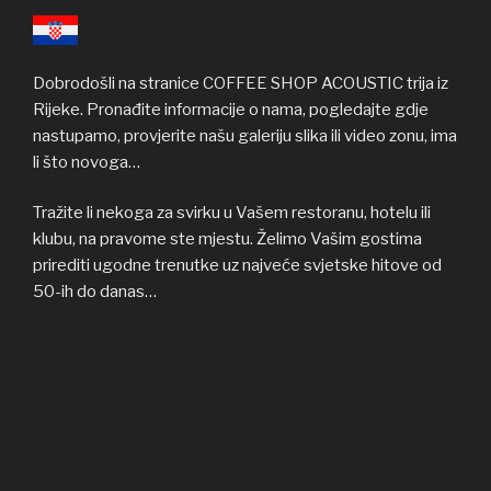
Dobrodošli na stranice COFFEE SHOP ACOUSTIC trija iz
Rijeke. Pronađite informacije o nama, pogledajte gdje
nastupamo, provjerite našu galeriju slika ili video zonu, ima
li što novoga…
Tražite li nekoga za svirku u Vašem restoranu, hotelu ili
klubu, na pravome ste mjestu. Želimo Vašim gostima
prirediti ugodne trenutke uz najveće svjetske hitove od
50-ih do danas…
……………………………………………………………………………………………
Welcome to COFFEE SHOP ACOUSTIC web site! Here
you can find all the relevant informations about us,