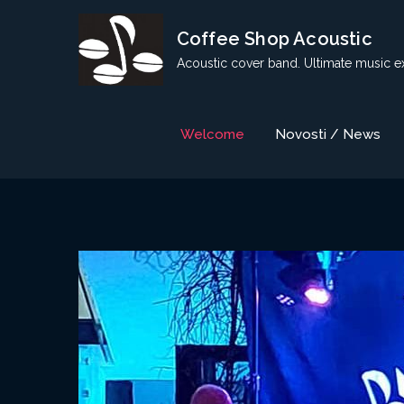
Skip
Coffee Shop Acoustic
to
content
Acoustic cover band. Ultimate music e
Welcome
Novosti / News