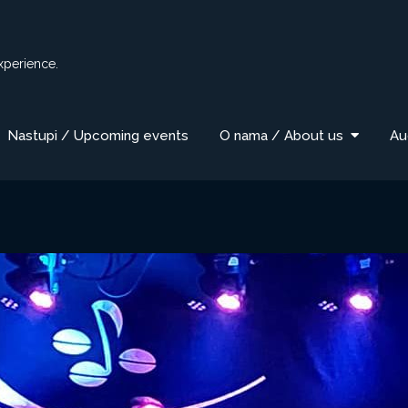
xperience.
Nastupi / Upcoming events
O nama / About us
Au