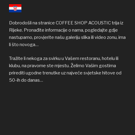
Dobrodošli na stranice COFFEE SHOP ACOUSTIC trija iz
Rijeke. Pronađite informacije o nama, pogledajte gdje
nastupamo, provjerite našu galeriju slika ili video zonu, ima
li što novoga…
Tražite li nekoga za svirku u Vašem restoranu, hotelu ili
klubu, na pravome ste mjestu. Želimo Vašim gostima
prirediti ugodne trenutke uz najveće svjetske hitove od
50-ih do danas…
……………………………………………………………………………………………
Welcome to COFFEE SHOP ACOUSTIC web site! Here
you can find all the relevant informations about us,